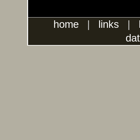
home
|
links
|
da