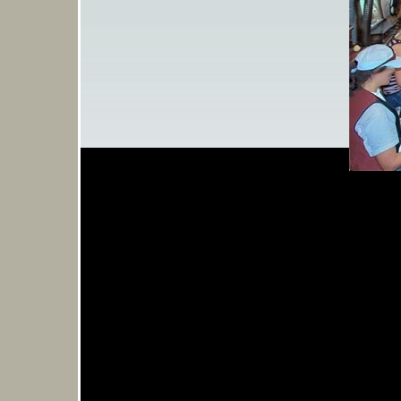
Kommunikationsdes
Illustrationsdesign
Modedesign
Kostümdesign
Bühnenbild
Freie Kunst