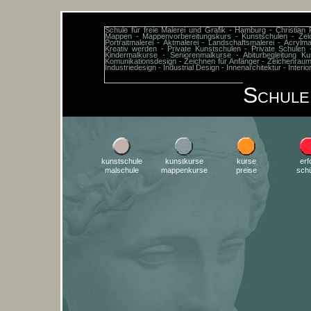
Schule für freie Malerei und Grafik - Hamburg - Christian
Mappen - Mappenvorbereitungskurs - Kunstschulen - Zeic
Portraitmalerei - Aktmalerei - Landschaftsmalerei - Acryl
Kreativ werden - Private Kunstschulen - Private Schulen 
Kindermalkurse - Seniorenmalkurse - Abiturbegleitung Ku
Komunikationsdesign - Zeichnen für Anfänger - Zeichenraum
Industriedesign - Industrial Design - Innenarchitektur - Inter
S
CHULE
kunstschule
kunstkurse
kurse
erf
malschule
mappenkurse
preise
schü